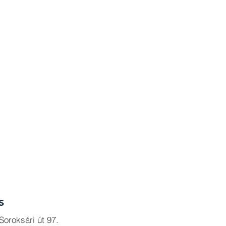
s
oroksári út 97.