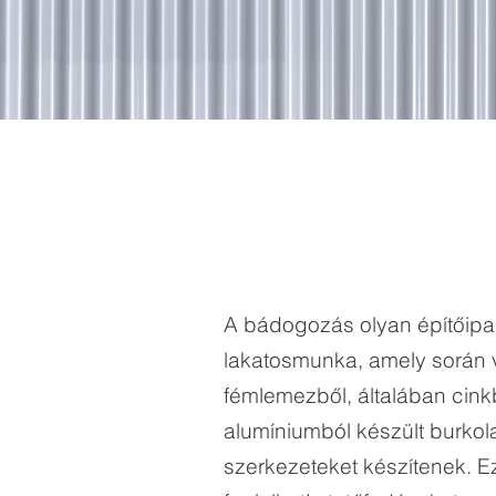
A bádogozás olyan építőipa
lakatosmunka, amely során
fémlemezből, általában cink
alumíniumból készült burkol
szerkezeteket készítenek. 