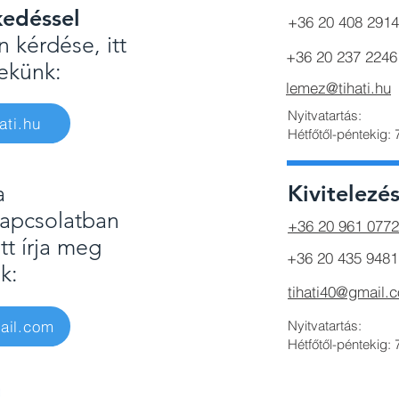
kedéssel
+36 20 408 2914
 kérdése, itt
+36 20 237 2246
nekünk:
lemez@tihati.hu
Nyitvatartás:
ati.hu
Hétfőtől-péntekig:
a
Kivitelezé
apcsolatban
+36 20 961 0772
tt írja meg
+36 20 435 948
nk:
tihati40@gmail.
ail.com
Nyitvatartás:
Hétfőtől-péntekig: