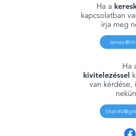
Ha a
keres
kapcsolatban van
írja meg 
lemez@tih
Ha 
kivitelezéssel
k
van kérdése, i
nekü
tihati40@gm