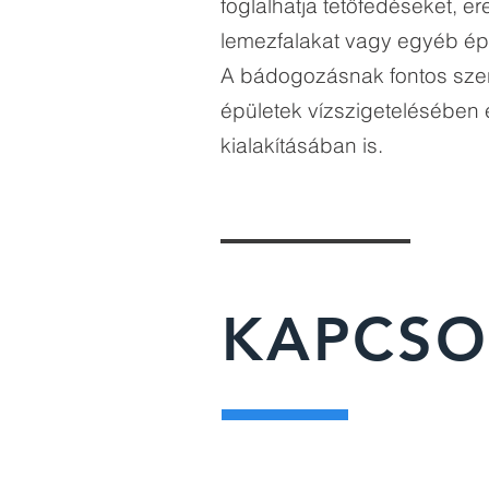
foglalhatja tetőfedéseket, e
lemezfalakat vagy egyéb ép
A bádogozásnak fontos sze
épületek vízszigetelésében é
kialakításában is.
Vissza a főoldalra
KAPCSO