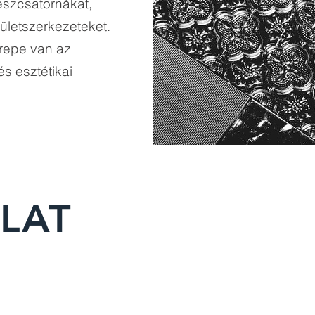
reszcsatornákat,
ületszerkezeteket.
repe van az
s esztétikai
LAT