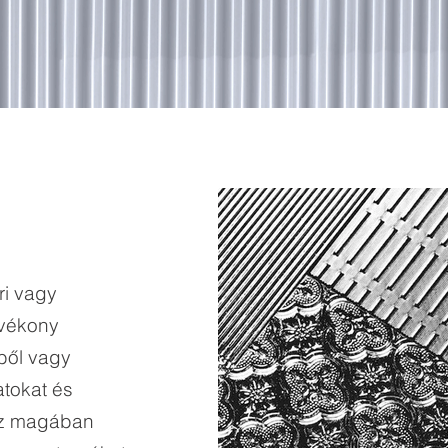
ri vagy
 vékony
ből vagy
atokat és
Ez magában